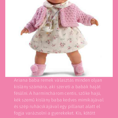
Ariana baba remek választás minden olyan
kislány számára, aki szereti a babák haját
fésülni. A harminchárom centis, szőke hajú,
kék szemű kislány baba kedves mimikájával
és szép ruhácskájával egy pillanat alatt el
fogja varázsolni a gyerekeket. Kis, kötött