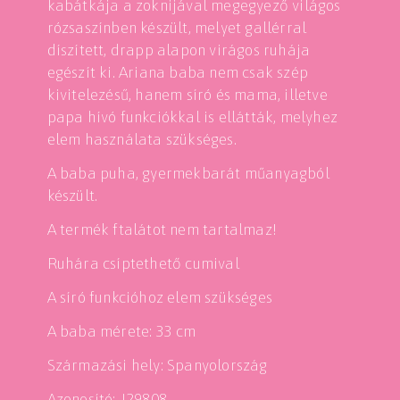
kabátkája a zoknijával megegyező világos
rózsaszínben készült, melyet gallérral
díszített, drapp alapon virágos ruhája
egészít ki. Ariana baba nem csak szép
kivitelezésű, hanem síró és mama, illetve
papa hívó funkciókkal is ellátták, melyhez
elem használata szükséges.
A baba puha, gyermekbarát műanyagból
készült.
A termék ftalátot nem tartalmaz!
Ruhára csíptethető cumival
A síró funkcióhoz elem szükséges
A baba mérete: 33 cm
Származási hely: Spanyolország
Azonosító: J29808