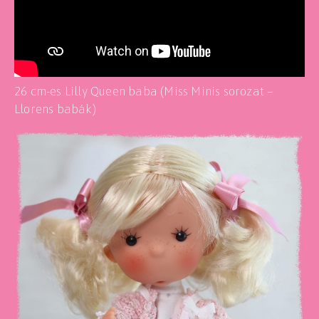
26 cm-es Lilly Queen baba (Miss Minis sorozat –
Llorens babák)