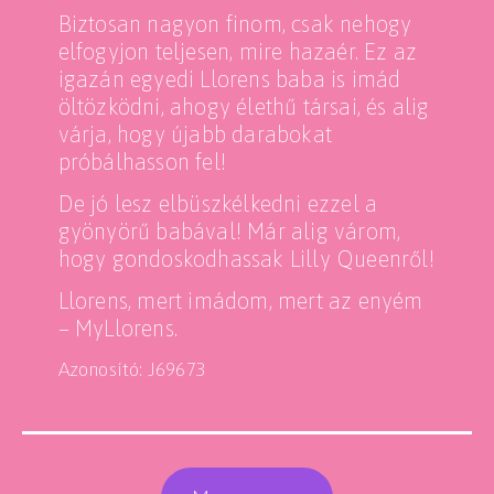
Biztosan nagyon finom, csak nehogy
elfogyjon teljesen, mire hazaér. Ez az
igazán egyedi Llorens baba is imád
öltözködni, ahogy élethű társai, és alig
várja, hogy újabb darabokat
próbálhasson fel!
De jó lesz elbüszkélkedni ezzel a
gyönyörű babával! Már alig várom,
hogy gondoskodhassak Lilly Queenről!
Llorens, mert imádom, mert az enyém
– MyLlorens.
Azonosító: J69673