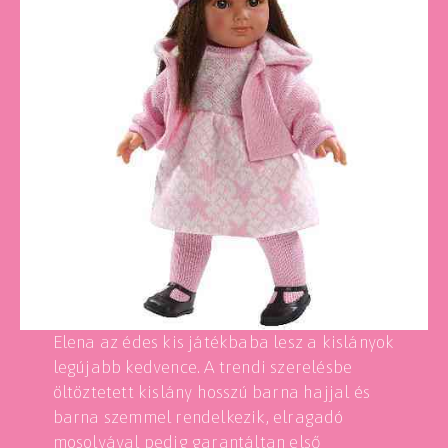
Elena az édes kis játékbaba lesz a kislányok
legújabb kedvence. A trendi szerelésbe
öltöztetett kislány hosszú barna hajjal és
barna szemmel rendelkezik, elragadó
mosolyával pedig garantáltan első