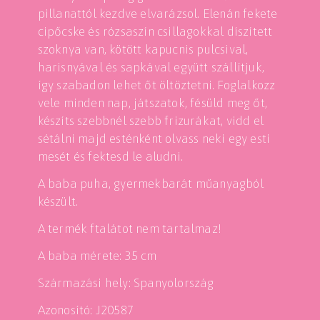
pillanattól kezdve elvarázsol. Elenán fekete
cipőcske és rózsaszín csillagokkal díszített
szoknya van, kötött kapucnis pulcsival,
harisnyával és sapkával együtt szállítjuk,
így szabadon lehet őt öltöztetni. Foglalkozz
vele minden nap, játszatok, fésüld meg őt,
készíts szebbnél szebb frizurákat, vidd el
sétálni majd esténként olvass neki egy esti
mesét és fektesd le aludni.
A baba puha, gyermekbarát műanyagból
készült.
A termék ftalátot nem tartalmaz!
A baba mérete: 35 cm
Származási hely: Spanyolország
Azonosító: J20587