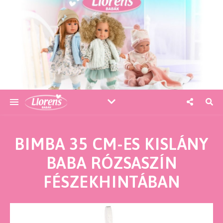
BIMBA 35 CM-ES KISLÁNY
BABA RÓZSASZÍN
FÉSZEKHINTÁBAN