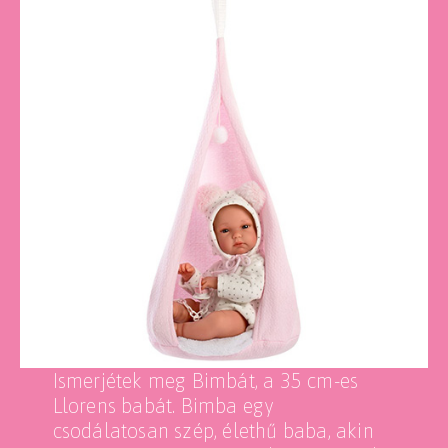
Ismerjétek meg Bimbát, a 35 cm-es
Llorens babát. Bimba egy
csodálatosan szép, élethű baba, akin