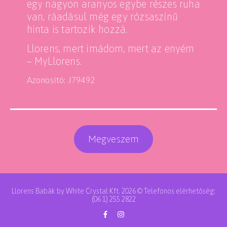
egy nagyon aranyos egybe részes ruha
van, ráadásul még egy rózsaszínű
hinta is tartozik hozzá.
Llorens, mert imádom, mert az enyém
– MyLlorens.
Azonosító: J79492
Megveszem
Llorens Babák by White Crystal Kft. 2026 © Telefonos elérhetőség:
(06 1) 255 2822