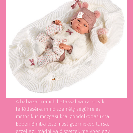
A babázás remek hatással van a kicsik
fejlődésére, mind személyiségükre és
motorikus mozgásukra, gondolkodásukra.
Ebben Bimba lesz most gyermeked társa,
ezzel az imádni való szettel, melyben egy