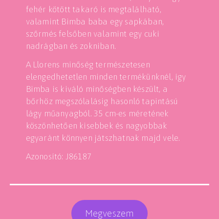
fehér kötött takaró is megtalálható,
valamint Bimba baba egy sapkában,
szőrmés felsőben valamint egy cuki
nadrágban és zokniban.
A Llorens minőség természetesen
elengedhetetlen minden termékünknél, így
Bimba is kiváló minőségben készült, a
bőrhöz megszólalásig hasonló tapintású
lágy műanyagból. 35 cm-es méretének
köszönhetően kisebbek és nagyobbak
egyaránt könnyen játszhatnak majd vele.
Azonosító: J86187
Megveszem