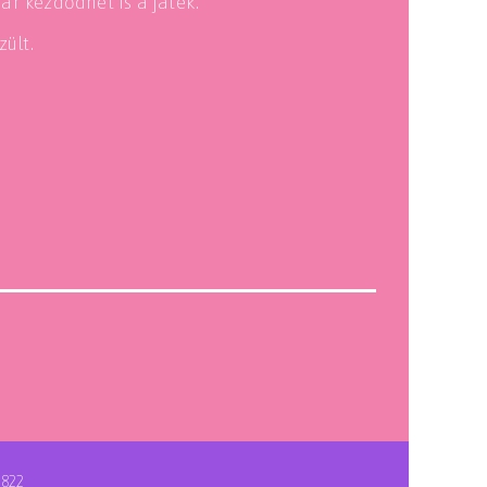
ár kezdődhet is a játék.
ült.
2822