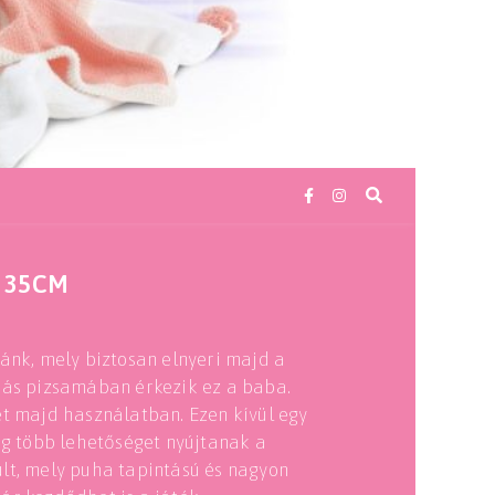
 35CM
ánk, mely biztosan elnyeri majd a
sás pizsamában érkezik ez a baba.
et majd használatban. Ezen kívül egy
ég több lehetőséget nyújtanak a
lt, mely puha tapintású és nagyon