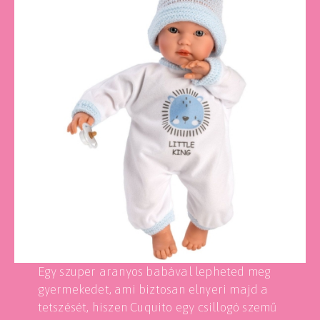
Egy szuper aranyos babával lepheted meg
gyermekedet, ami biztosan elnyeri majd a
tetszését, hiszen Cuquito egy csillogó szemű