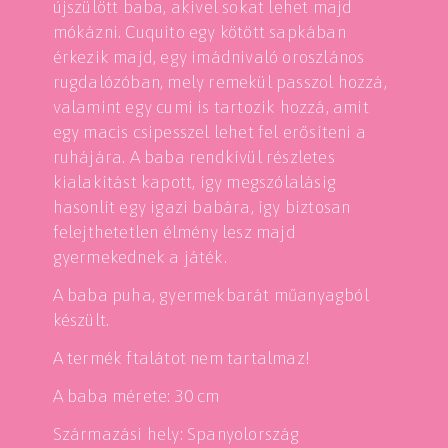
újszülött baba, akivel sokat lehet majd
mókázni. Cuquito egy kötött sapkában
érkezik majd, egy imádnivaló oroszlános
rugdalózóban, mely remekül passzol hozzá,
valamint egy cumi is tartozik hozzá, amit
egy macis csipesszel lehet fel erősíteni a
ruhájára. A baba rendkívül részletes
kialakítást kapott, így megszólalásig
hasonlít egy igazi babára, így biztosan
felejthetetlen élmény lesz majd
gyermekednek a játék.
A baba puha, gyermekbarát műanyagból
készült.
A termék ftalátot nem tartalmaz!
A baba mérete: 30 cm
Származási hely: Spanyolország