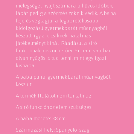
melegséget nyújt számára a hűvös időben,
lábát pedig a szőrmés zoknik védik. A baba
feje és végtagjai a legaprólékosabb
kidolgozású gyermekbarát műanyagból
készült, így a kicsiknek hatalmas
játékélményt kínál. Ráadásul a síró
funkciónak köszönhetően Sirham valóban
olyan nyűgös is tud lenni, mint egy igazi
kisbaba.
A baba puha, gyermekbarát műanyagból
készült.
A termék ftalátot nem tartalmaz!
A síró funkcióhoz elem szükséges
A baba mérete: 38 cm
Származási hely: Spanyolország