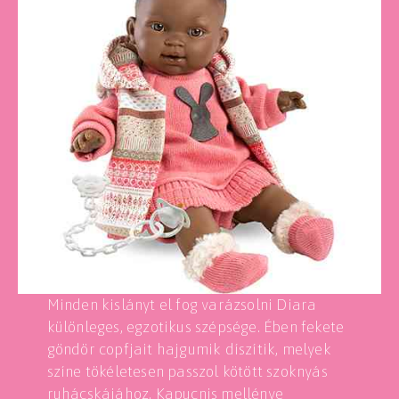
Minden kislányt el fog varázsolni Diara
különleges, egzotikus szépsége. Ében fekete
göndör copfjait hajgumik díszítik, melyek
színe tökéletesen passzol kötött szoknyás
ruhácskájához. Kapucnis mellénye