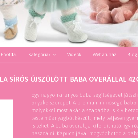
Főoldal
Kategóriák
Videók
Webáruház
Blog
LA SÍRÓS ÚJSZÜLÖTT BABA OVERÁLLAL 4
Egy nagyon aranyos baba segítségével játszh
anyuka szerepét. A prémium minőségű baba k
melyekkel most akár a szabadba is kiviheted
teste műanyagból készült, mely teljesen gye
is lehet. A baba overállja kifordítható, így r
használni. Kapucnijával megvédheted a baba 