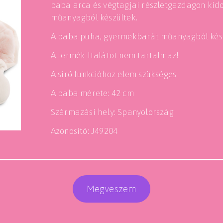
baba arca és végtagjai részletgazdagon kido
műanyagból készültek.
A baba puha, gyermekbarát műanyagból kész
A termék ftalátot nem tartalmaz!
A síró funkcióhoz elem szükséges
A baba mérete: 42 cm
Származási hely: Spanyolország
Azonosító: J49204
Megveszem