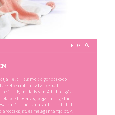
2CM
atják el a kislányok a gondoskodó
ézzel varrott ruhákat kapott,
, akármilyen idő is van. A baba egész
rmekbarát, és a végtagjait mozgatni
ózsaszín és fehér változatban is tudod
arcocskáját, és melegen tartja őt. A