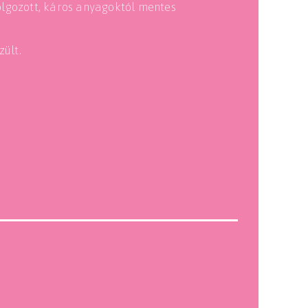
lgozott, káros anyagoktól mentes
ült.