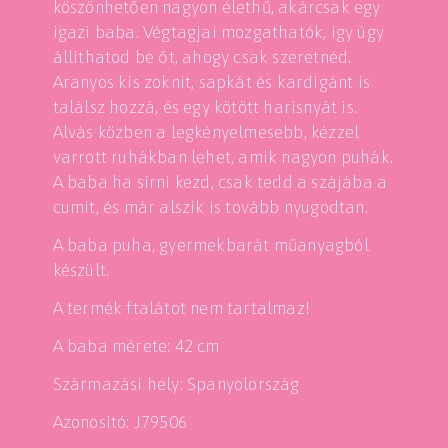
köszönhetően nagyon élethű, akárcsak egy
igazi baba. Végtagjai mozgathatók, így úgy
állíthatod be őt, ahogy csak szeretnéd.
Aranyos kis zoknit, sapkát és kardigánt is
találsz hozzá, és egy kötött harisnyát is.
Alvás közben a legkényelmesebb, kézzel
varrott ruhákban lehet, amik nagyon puhák.
A baba ha sírni kezd, csak tedd a szájába a
cumit, és már alszik is tovább nyugodtan.
A baba puha, gyermekbarát műanyagból
készült.
A termék ftalátot nem tartalmaz!
A baba mérete: 42 cm
Származási hely: Spanyolország
Azonosító: J79506