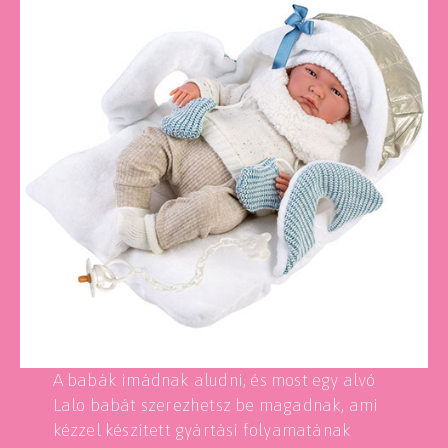
A babák imádnak aludni, és most egy alvó
Lalo babát szerezhetsz be magadnak, ami
kézzel készített gyártási folyamatának