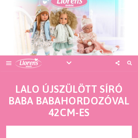
LALO ÚJSZÜLÖTT SÍRÓ
BABA BABAHORDOZÓVAL
42CM-ES