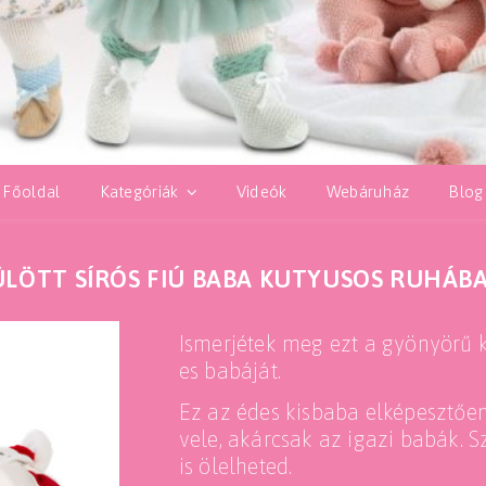
Főoldal
Kategóriák
Videók
Webáruház
Blog
ÜLÖTT SÍRÓS FIÚ BABA KUTYUSOS RUHÁBA
Ismerjétek meg ezt a gyönyörű k
es babáját.
Ez az édes kisbaba elképesztően 
vele, akárcsak az igazi babák. 
is ölelheted.