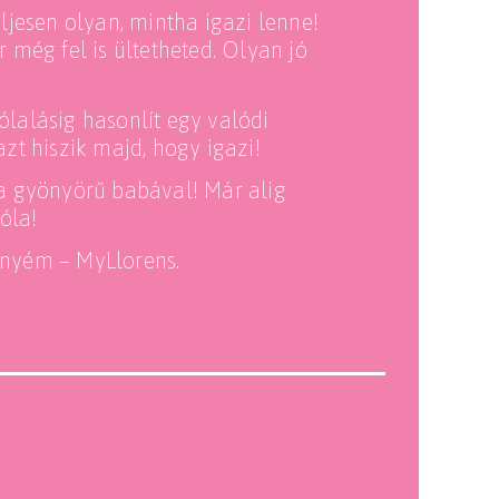
eljesen olyan, mintha igazi lenne!
r még fel is ültetheted. Olyan jó
ólalásig hasonlít egy valódi
azt hiszik majd, hogy igazi!
 a gyönyörű babával! Már alig
óla!
enyém – MyLlorens.