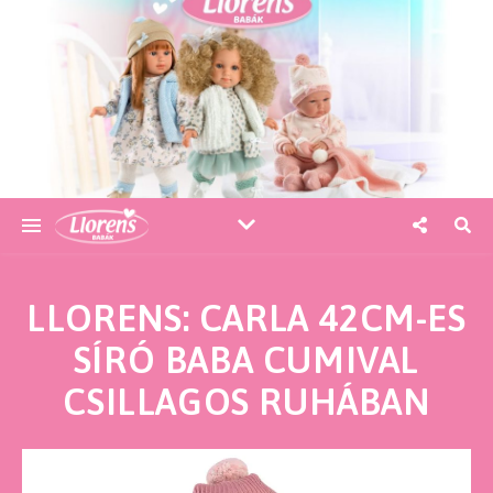
LLORENS: CARLA 42CM-ES
SÍRÓ BABA CUMIVAL
CSILLAGOS RUHÁBAN