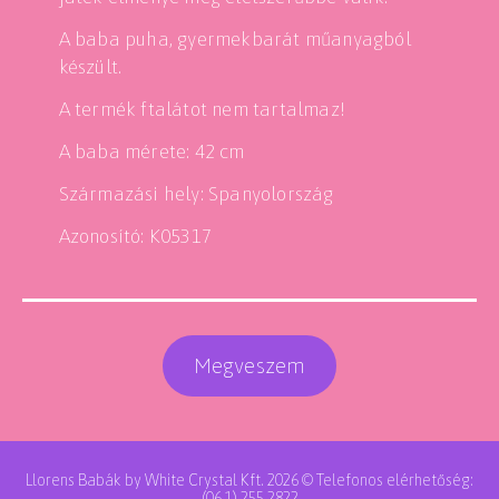
A baba puha, gyermekbarát műanyagból
készült.
A termék ftalátot nem tartalmaz!
A baba mérete: 42 cm
Származási hely: Spanyolország
Azonosító: K05317
Megveszem
Llorens Babák by White Crystal Kft. 2026 © Telefonos elérhetőség:
(06 1) 255 2822