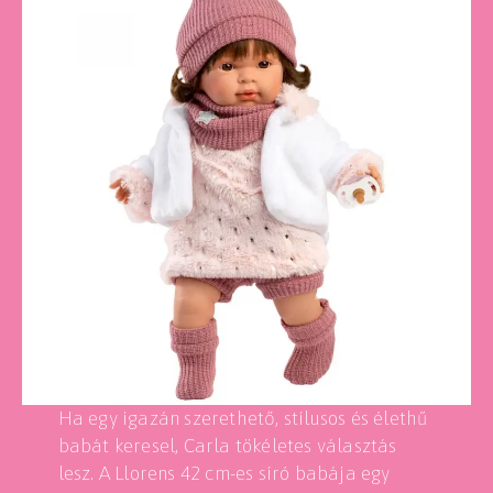
Ha egy igazán szerethető, stílusos és élethű
babát keresel, Carla tökéletes választás
lesz. A Llorens 42 cm-es síró babája egy