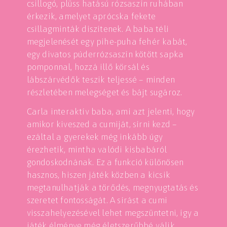
csillogó, plüss hatású rózsaszín ruhában
érkezik, amelyet aprócska fekete
csillagminták díszítenek. A baba téli
megjelenését egy pihe-puha fehér kabát,
egy divatos púderrózsaszín kötött sapka
pomponnal, hozzá illő körsál és
lábszárvédők teszik teljessé – minden
részletében melegséget és bájt sugároz.
Carla interaktív baba, ami azt jelenti, hogy
amikor kiveszed a cumiját, sírni kezd –
ezáltal a gyerekek még inkább úgy
érezhetik, mintha valódi kisbabáról
gondoskodnának. Ez a funkció különösen
hasznos, hiszen játék közben a kicsik
megtanulhatják a törődés, megnyugtatás és
szeretet fontosságát. A sírást a cumi
visszahelyezésével lehet megszüntetni, így a
játék élménye még életszerűbbé válik.