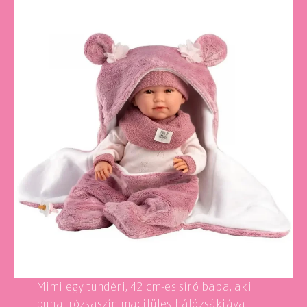
Mimi egy tündéri, 42 cm-es síró baba, aki
puha, rózsaszín macifüles hálózsákjával