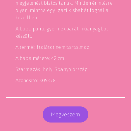
megjelenést biztosítanak. Minden érintésre
olyan, mintha egy igazi kisbabát fognál a
kezedben.
A baba puha, gyermekbarát műanyagból
készült.
A termék ftalátot nem tartalmaz!
A baba mérete: 42 cm
Származási hely: Spanyolország
Azonosító: K05378
Megveszem