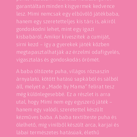
garantáltan minden kisgyermek kedvence
lesz. Mimi nemcsak egy elbűvölő játékbaba,
hanem egy szeretetteljes kis társ is, akiről
gondoskodni lehet, mint egy igazi
kisbabáról. Amikor kiveszitek a cumiját,
sírni kezd – így a gyerekek játék közben
megtapasztalhatják az érzelmi odafigyelés,
vigasztalás és gondoskodás örömét.
A baba öltözete puha, világos rózsaszín
árnyalatú, kötött hatású sapkából és sálból
áll, melyet a „Made by Mama” felirat tesz
még különlegesebbé. Ez a részlet is arra
utal, hogy Mimi nem egy egyszerű játék –
hanem egy valódi, szeretettel készült
kézműves baba. A baba textilteste puha és
ölelhető, míg vinilből készült arca, karjai és
lábai természetes hatásúak, élethű