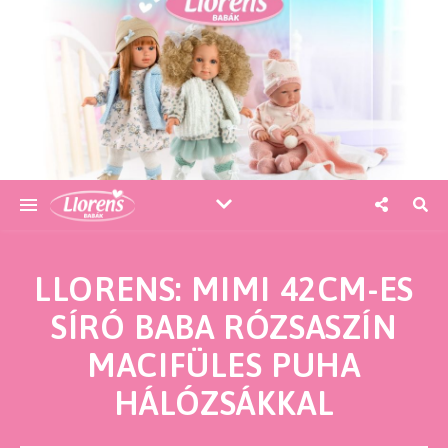
LLORENS: MIMI 42CM-ES
SÍRÓ BABA RÓZSASZÍN
MACIFÜLES PUHA
HÁLÓZSÁKKAL