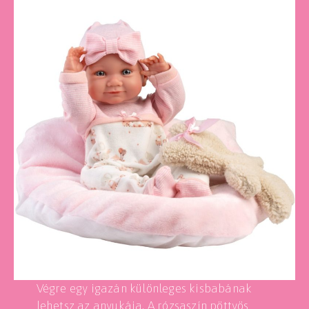
Végre egy igazán különleges kisbabának
lehetsz az anyukája. A rózsaszín pöttyös