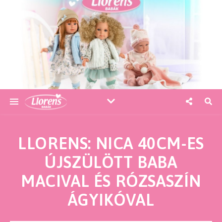
LLORENS: NICA 40CM-ES
ÚJSZÜLÖTT BABA
MACIVAL ÉS RÓZSASZÍN
ÁGYIKÓVAL