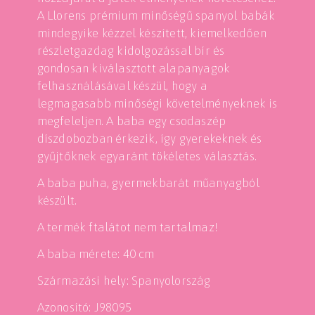
A Llorens prémium minőségű spanyol babák
mindegyike kézzel készített, kiemelkedően
részletgazdag kidolgozással bír és
gondosan kiválasztott alapanyagok
felhasználásával készül, hogy a
legmagasabb minőségi követelményeknek is
megfeleljen. A baba egy csodaszép
díszdobozban érkezik, így gyerekeknek és
gyűjtőknek egyaránt tökéletes választás.
A baba puha, gyermekbarát műanyagból
készült.
A termék ftalátot nem tartalmaz!
A baba mérete: 40 cm
Származási hely: Spanyolország
Azonosító: J98095