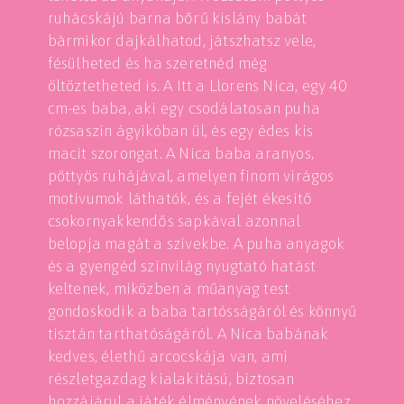
ruhácskájú barna bőrű kislány babát
bármikor dajkálhatod, játszhatsz vele,
fésülheted és ha szeretnéd még
öltöztetheted is. A Itt a Llorens Nica, egy 40
cm-es baba, aki egy csodálatosan puha
rózsaszín ágyikóban ül, és egy édes kis
macit szorongat. A Nica baba aranyos,
pöttyös ruhájával, amelyen finom virágos
motívumok láthatók, és a fejét ékesítő
csokornyakkendős sapkával azonnal
belopja magát a szívekbe. A puha anyagok
és a gyengéd színvilág nyugtató hatást
keltenek, miközben a műanyag test
gondoskodik a baba tartósságáról és könnyű
tisztán tarthatóságáról. A Nica babának
kedves, élethű arcocskája van, ami
részletgazdag kialakítású, biztosan
hozzájárul a játék élményének növeléséhez.