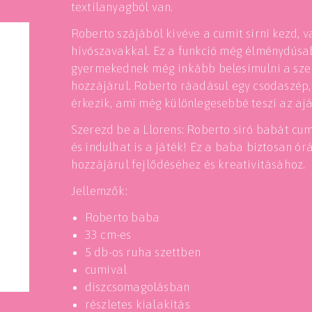
textilanyagból van.
Roberto szájából kivéve a cumit sírni kezd, 
hívószavakkal. Ez a funkció még élménydúsabb
gyermekednek még inkább belesimulni a sze
hozzájárul. Roberto ráadásul egy csodaszép
érkezik, ami még különlegesebbé teszi az aj
Szerezd be a Llorens: Roberto síró babát cu
és indulhat is a játék! Ez a baba biztosan ór
hozzájárul fejlődéséhez és kreativitásához.
Jellemzők:
Roberto baba
33 cm-es
5 db-os ruha szettben
cumival
díszcsomagolásban
részletes kialakítás