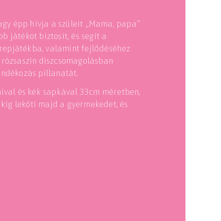
vagy épp hívja a szüleit „Mama, papa”
 játékot biztosít, és segít a
repjátékba, valamint fejlődéséhez
, rózsaszín díszcsomagolásban
ándékozás pillanatát.
mival és kék sapkával 33cm méretben,
ákig leköti majd a gyermekedet, és