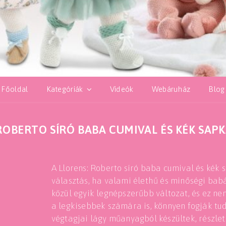
Főoldal
Kategóriák
Videók
Webáruház
Blog
ROBERTO SÍRÓ BABA CUMIVAL ÉS KÉK SAP
A Llorens: Roberto síró baba cumival és kék
választás, ha valami élethű és minőségi bab
közül egyik legnépszerűbb változat, és ez ne
a legkisebbek számára is, könnyen fogják tudn
végtagjai lágy műanyagból készültek, részlet