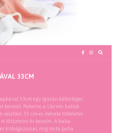
KÁVAL 33CM
 sapkával 33cm egy igazán különleges
át keresel. Roberto a Llorens babák
m véletlen. 33 cm-es mérete tökéletes
i öltöztetni és kezelni. A baba
es kidolgozással, míg teste puha