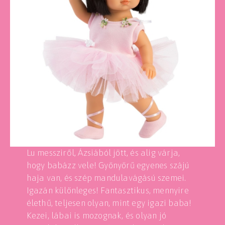
Lu messziről, Ázsiából jött, és alig várja,
hogy babázz vele! Gyönyörű egyenes szájú
haja van, és szép mandulavágású szemei.
Igazán különleges! Fantasztikus, mennyire
élethű, teljesen olyan, mint egy igazi baba!
Kezei, lábai is mozognak, és olyan jó