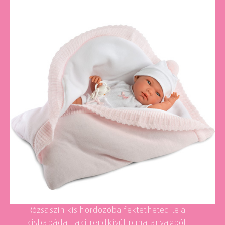
Rózsaszín kis hordozóba fektetheted le a
kisbabádat, aki rendkívül puha anyagból