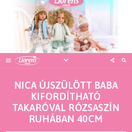
NICA ÚJSZÜLÖTT BABA
KIFORDÍTHATÓ
TAKARÓVAL RÓZSASZÍN
RUHÁBAN 40CM