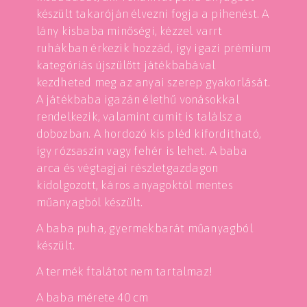
készült takaróján élvezni fogja a pihenést. A
lány kisbaba minőségi, kézzel varrt
ruhákban érkezik hozzád, így igazi prémium
kategóriás újszülött játékbabával
kezdheted meg az anyai szerep gyakorlását.
A játékbaba igazán élethű vonásokkal
rendelkezik, valamint cumit is találsz a
dobozban. A hordozó kis pléd kifordítható,
így rózsaszín vagy fehér is lehet. A baba
arca és végtagjai részletgazdagon
kidolgozott, káros anyagoktól mentes
műanyagból készült.
A baba puha, gyermekbarát műanyagból
készült.
A termék ftalátot nem tartalmaz!
A baba mérete 40 cm