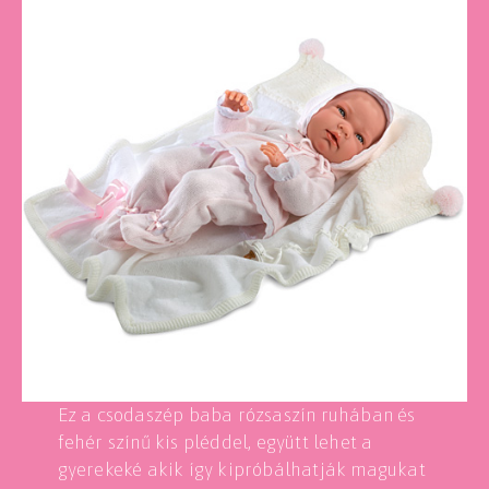
Ez a csodaszép baba rózsaszín ruhában és
fehér színű kis pléddel, együtt lehet a
gyerekeké akik így kipróbálhatják magukat