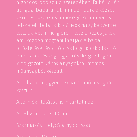
a gondoskodó szülő szerepében. Ruhái akár
az igazi babaruhák, minden darab kézzel
varrt és tökéletes minőségű. A cumival is
felszerelt baba a kislányok nagy kedvence
lesz, akivel mindig öröm lesz a közös játék.,
ami közben megtanulhatják a baba
öltöztetését és a róla való gondoskodást. A
baba arca és végtagjai részletgazdagon
kidolgozott, káros anyagoktól mentes
műanyagból készült.
A baba puha, gyermekbarát műanyagból
készült.
A termék ftalátot nem tartalmaz!
A baba mérete: 40 cm
Származási hely: Spanyolország
Azonosító: J49188