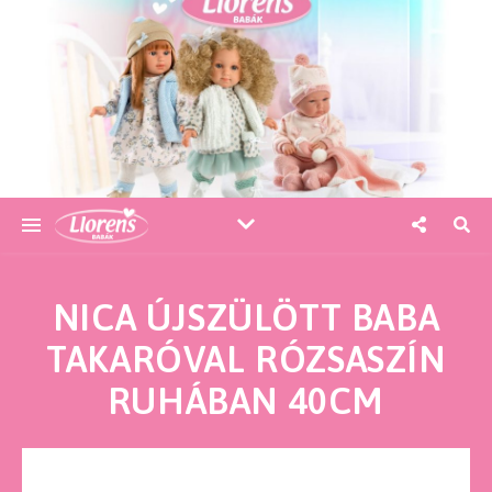
NICA ÚJSZÜLÖTT BABA
TAKARÓVAL RÓZSASZÍN
RUHÁBAN 40CM