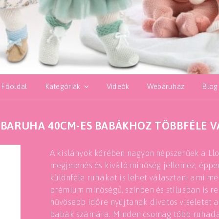
Főoldal
Kategóriák
Videók
Webáruház
Blog
BARUHA 40CM-ES BABÁKHOZ TÖBBFÉLE 
A kislányok körében nagyon népszerűek a Ll
megjelenés és kiváló minőség jellemez, épp
különféle ruhákat is lehet választani ami mé
prémium minőségű, színben és stílusban is 
hűvösebb időre nyújtanak divatos viseletet 
babák számára. Minden csomag több ruhadar