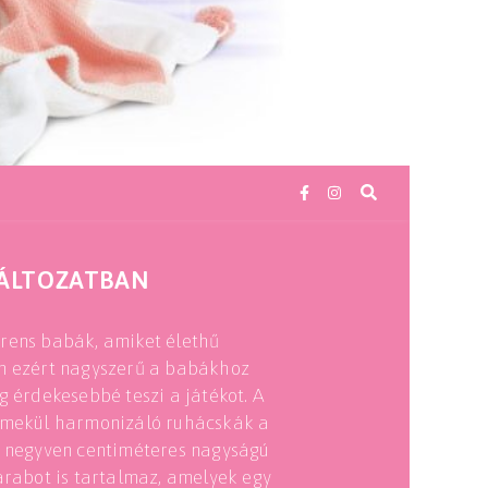
VÁLTOZATBAN
orens babák, amiket élethű
en ezért nagyszerű a babákhoz
g érdekesebbé teszi a játékot. A
remekül harmonizáló ruhácskák a
a negyven centiméteres nagyságú
abot is tartalmaz, amelyek egy