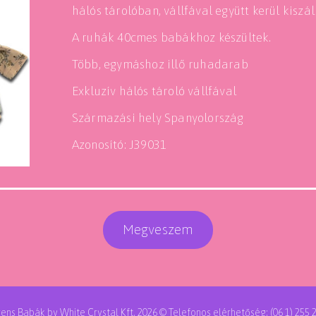
hálós tárolóban, vállfával együtt kerül kiszál
A ruhák 40cmes babákhoz készültek.
Több, egymáshoz illő ruhadarab
Exkluzív hálós tároló vállfával
Származási hely Spanyolország
Azonosító: J39031
Megveszem
rens Babák by White Crystal Kft. 2026 © Telefonos elérhetőség: (06 1) 255 