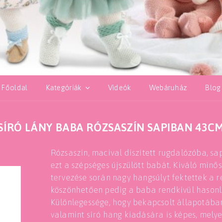
Főoldal
Kategóriák
Videók
Webáruház
Blog
SÍRÓ LÁNY BABA RÓZSASZÍN SAPIBAN 43C
Rózsaszín, macival díszített rugdalózóba, sa
ezt a szépséges újszülött babát. Kiváló min
tervezése során nagy hangsúlyt fektettek a 
köszönhetően pedig a baba rendkívül hasonlí
Különlegessége, hogy bekapcsolt állapotába
valamint síró hang kiadására is képes, mely