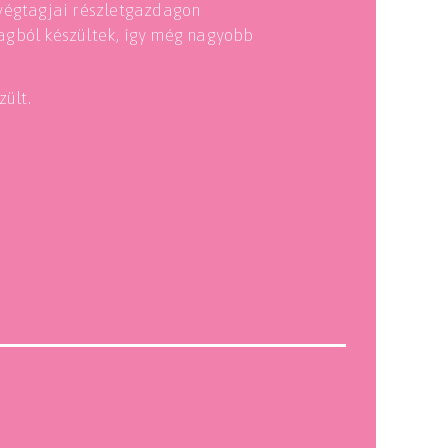
végtagjai részletgazdagon
agból készültek, így még nagyobb
ült.