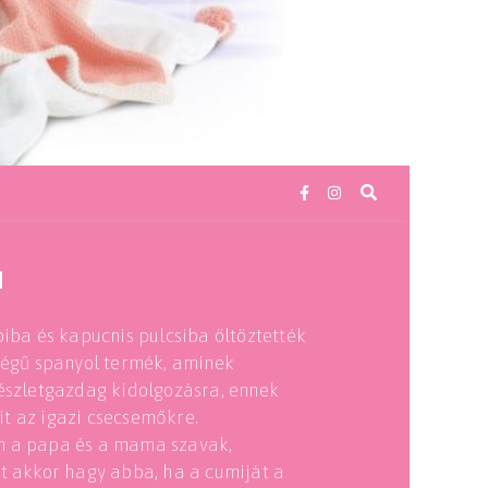
M
piba és kapucnis pulcsiba öltöztették
őségű spanyol termék, aminek
részletgazdag kidolgozásra, ennek
t az igazi csecsemőkre.
n a papa és a mama szavak,
et akkor hagy abba, ha a cumiját a