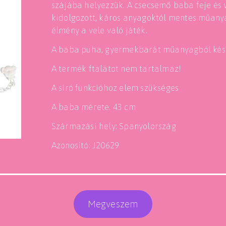
szájába helyezzük. A csecsemő baba feje és 
kidolgozott, káros anyagoktól mentes műany
élmény a vele való játék.
A baba puha, gyermekbarát műanyagból kész
A termék ftalátot nem tartalmaz!
A síró funkcióhoz elem szükséges
A baba mérete: 43 cm
Származási hely: Spanyolország
Azonosító: J20629
Megveszem