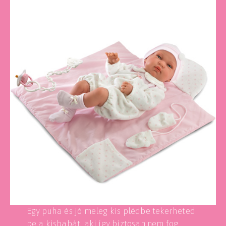
Egy puha és jó meleg kis plédbe tekerheted
be a kisbabát, aki így biztosan nem fog