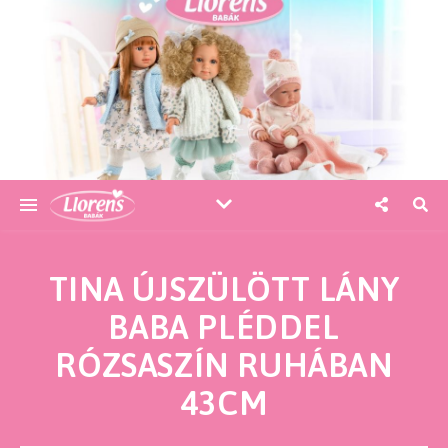
TINA ÚJSZÜLÖTT LÁNY
BABA PLÉDDEL
RÓZSASZÍN RUHÁBAN
43CM