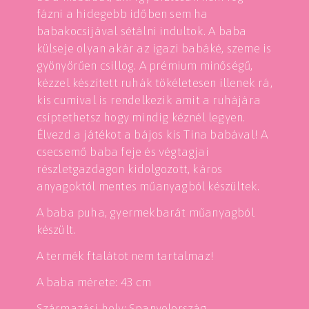
fázni a hidegebb időben sem ha
babakocsijával sétálni indultok. A baba
külseje olyan akár az igazi babáké, szeme is
gyönyörűen csillog. A prémium minőségű,
kézzel készített ruhák tökéletesen illenek rá,
kis cumival is rendelkezik amit a ruhájára
csíptethetsz hogy mindig kéznél legyen.
Élvezd a játékot a bájos kis Tina babával! A
csecsemő baba feje és végtagjai
részletgazdagon kidolgozott, káros
anyagoktól mentes műanyagból készültek.
A baba puha, gyermekbarát műanyagból
készült.
A termék ftalátot nem tartalmaz!
A baba mérete: 43 cm
Származási hely: Spanyolország