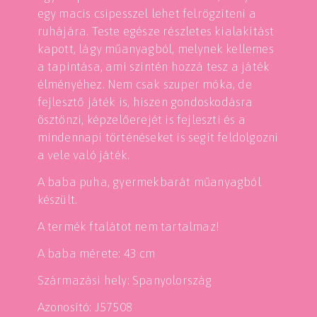
egy macis csipesszel lehet felrögzíteni a
ruhájára. Teste egésze részletes kialakítást
kapott, lágy műanyagból, melynek kellemes
a tapintása, ami szintén hozzá tesz a játék
élményéhez. Nem csak szuper móka, de
fejlesztő játék is, hiszen gondoskodásra
ösztönzi, képzelőerejét is fejleszti és a
mindennapi történéseket is segít feldolgozni
a vele való játék.
A baba puha, gyermekbarát műanyagból
készült.
A termék ftalátot nem tartalmaz!
A baba mérete: 43 cm
Származási hely: Spanyolország
Azonosító: J57508