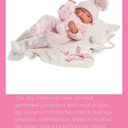
Tina egy imádnivaló baba, aki most
gyermeked játszótársa lehet majd. A baba
egy aranyos díszdobozban érkezik majd egy
takaróval, rugdalózóban, sapkával és sállal.
Egy szuper cumi is tartozik hozzá, melyet