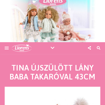
TINA ÚJSZÜLÖTT LÁNY
BABA TAKARÓVAL 43CM