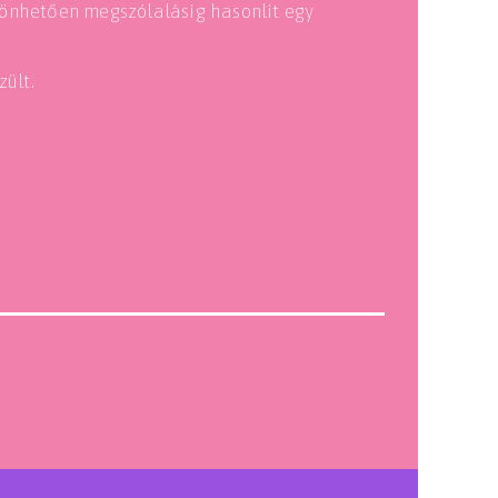
zönhetően megszólalásig hasonlít egy
ült.