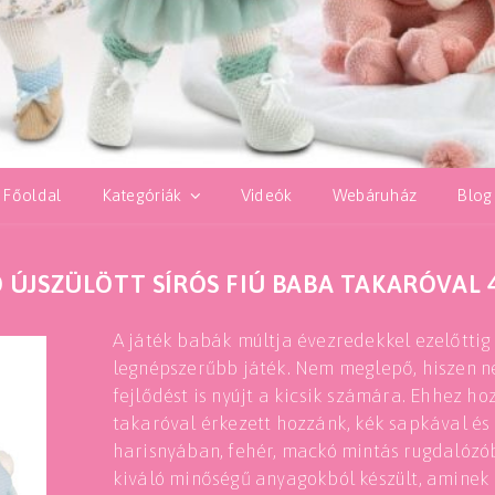
Főoldal
Kategóriák
Videók
Webáruház
Blog
 ÚJSZÜLÖTT SÍRÓS FIÚ BABA TAKARÓVAL
A játék babák múltja évezredekkel ezelőttig n
legnépszerűbb játék. Nem meglepő, hiszen ne
fejlődést is nyújt a kicsik számára. Ehhez ho
takaróval érkezett hozzánk, kék sapkával és 
harisnyában, fehér, mackó mintás rugdalózób
kiváló minőségű anyagokból készült, aminek