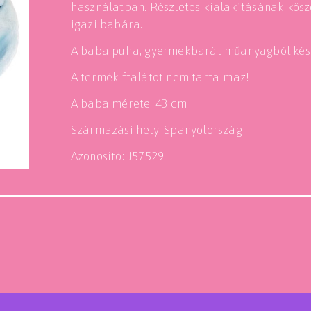
használatban. Részletes kialakításának kös
igazi babára.
A baba puha, gyermekbarát műanyagból kész
A termék ftalátot nem tartalmaz!
A baba mérete: 43 cm
Származási hely: Spanyolország
Azonosító: J57529