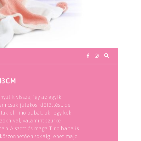
 43CM
yúlik vissza, így az egyik
m csak játékos időtöltést, de
ztuk el Tino babát, aki egy kék
zoknival, valamint szürke
an. A szett és maga Tino baba is
 köszönhetően sokáig lehet majd