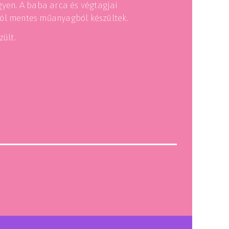
gyen. A baba arca és végtagjai
tól mentes műanyagból készültek.
ült.