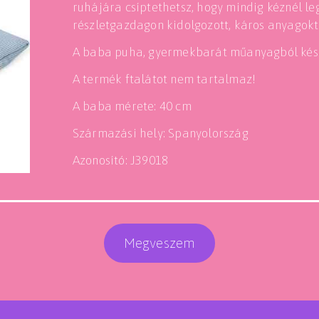
ruhájára csíptethetsz, hogy mindig kéznél le
részletgazdagon kidolgozott, káros anyagok
A baba puha, gyermekbarát műanyagból kész
A termék ftalátot nem tartalmaz!
A baba mérete: 40 cm
Származási hely: Spanyolország
Azonosító: J39018
Megveszem