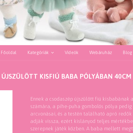
Főoldal
Kategóriák
Videók
Webáruház
Blog
ÚJSZÜLÖTT KISFIÚ BABA PÓLYÁBAN 40CM
Ennek a csodaszép újszülött fiú kisbabának a
számára, a pihe-puha gombolós pólya pedig
arcvonásai, és a testén található apró redők 
adják vissza, ezért kislányod teljes mérték
szerepnek játék közben. A baba mellett megt