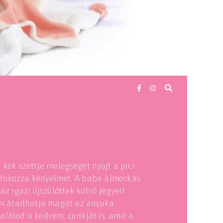
 kék szettje melegséget nyújt a pici
 fokozza kényelmét. A baba álmoskás
az igazi újszülöttek külső jegyeit
ben átadhatja magát az anyuka
alálod a kedvenc cumiját is, amit a