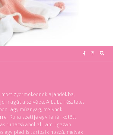
S
be most gyermekednek ajándékba,
jd magát a szívébe. A baba részletes
ében lágy műanyag, melynek
re. Ruha szettje egy fehér kötött
ás ruhácskából áll, ami igazán
s egy pléd is tartozik hozzá, melyek