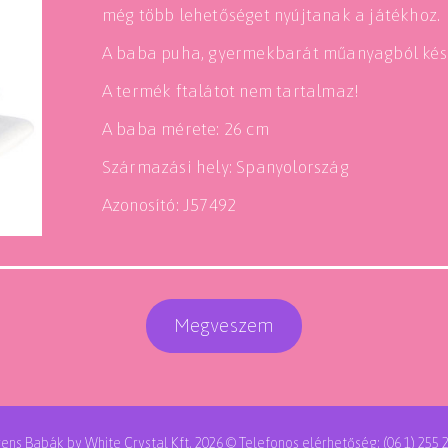
még több lehetőséget nyújtanak a játékhoz.
A baba puha, gyermekbarát műanyagból kész
A termék ftalátot nem tartalmaz!
A baba mérete: 26 cm
Származási hely: Spanyolország
Azonosító: J57492
Megveszem
rens Babák by White Crystal Kft. 2026 © Telefonos elérhetőség: (06 1) 255 