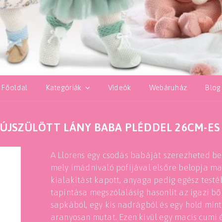
Főoldal
Kategóriák
Videók
Webáruház
Blog
ÚJSZÜLÖTT LÁNY BABA PLÉDDEL 26CM-E
A Llorens egy csodás babáját szerezheted 
mely imádnivaló pofijával elsőre belopja ma
kialakítást kapott, anyaga pedig egész test
tapintása megszólalásig hasonlít az igazi bőr
sapkából, egy kis nadrágból és egy hold mint
aranyosan mutat. Ezen kívül egy macis cumi é