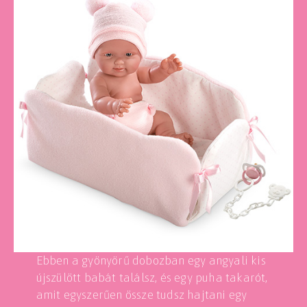
Ebben a gyönyörű dobozban egy angyali kis
újszülött babát találsz, és egy puha takarót,
amit egyszerűen össze tudsz hajtani egy