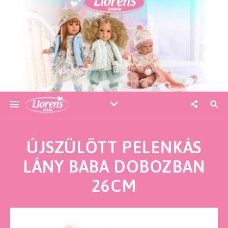
ÚJSZÜLÖTT PELENKÁS
LÁNY BABA DOBOZBAN
26CM