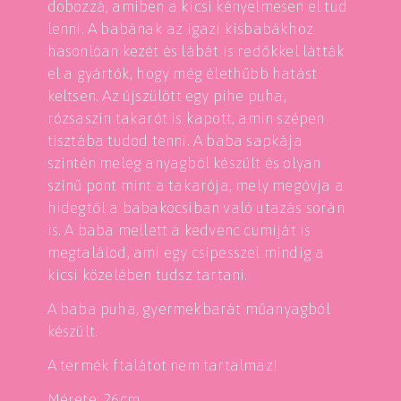
dobozzá, amiben a kicsi kényelmesen el tud
lenni. A babának az igazi kisbabákhoz
hasonlóan kezét és lábát is redőkkel látták
el a gyártók, hogy még élethűbb hatást
keltsen. Az újszülött egy pihe puha,
rózsaszín takarót is kapott, amin szépen
tisztába tudod tenni. A baba sapkája
szintén meleg anyagból készült és olyan
színű pont mint a takarója, mely megóvja a
hidegtől a babakocsiban való utazás során
is. A baba mellett a kedvenc cumiját is
megtalálod, ami egy csipesszel mindig a
kicsi közelében tudsz tartani.
A baba puha, gyermekbarát műanyagból
készült.
A termék ftalátot nem tartalmaz!
Mérete: 26cm