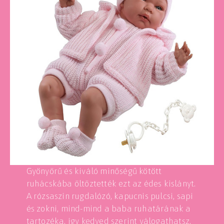
Gyönyörű és kiváló minőségű kötött
ruhácskába öltöztették ezt az édes kislányt.
A rózsaszín rugdalózó, kapucnis pulcsi, sapi
és zokni, mind-mind a baba ruhatárának a
tartozéka, így kedved szerint válogathatsz,