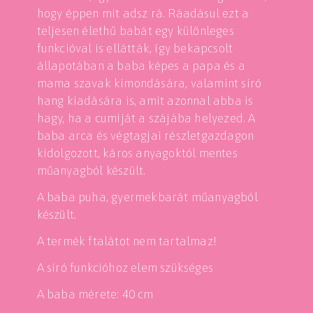
hogy éppen mit adsz rá. Ráadásul ezt a
teljesen élethű babát egy különleges
funkcióval is ellátták, így bekapcsolt
állapotában a baba képes a papa és a
mama szavak kimondására, valamint síró
hang kiadására is, amit azonnal abba is
hagy, ha a cumiját a szájába helyezed. A
baba arca és végtagjai részletgazdagon
kidolgozott, káros anyagoktól mentes
műanyagból készült.
A baba puha, gyermekbarát műanyagból
készült.
A termék ftalátot nem tartalmaz!
A síró funkcióhoz elem szükséges
A baba mérete: 40 cm