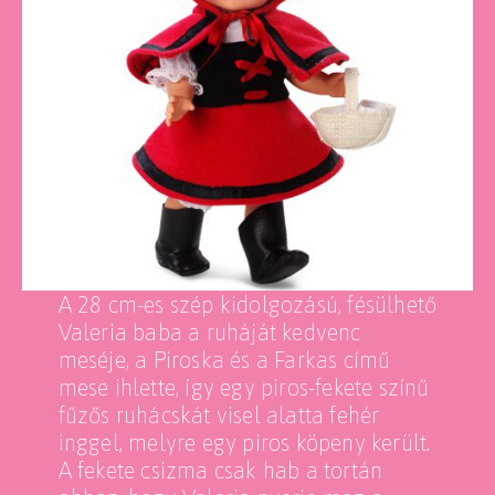
A 28 cm-es szép kidolgozású, fésülhető
Valeria baba a ruháját kedvenc
meséje, a Piroska és a Farkas című
mese ihlette, így egy piros-fekete színű
fűzős ruhácskát visel alatta fehér
inggel, melyre egy piros köpeny került.
A fekete csizma csak hab a tortán