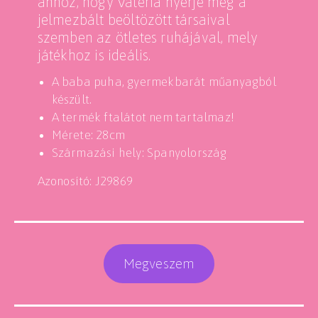
ahhoz, hogy Valeria nyerje meg a
jelmezbált beöltözött társaival
szemben az ötletes ruhájával, mely
játékhoz is ideális.
A baba puha, gyermekbarát műanyagból
készült.
A termék ftalátot nem tartalmaz!
Mérete: 28cm
Származási hely: Spanyolország
Azonosító: J29869
Megveszem