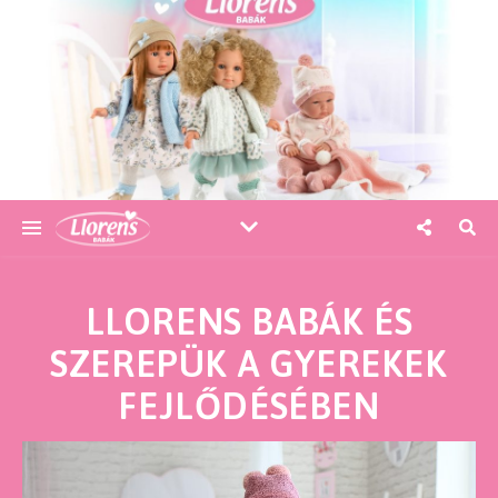
LLORENS BABÁK ÉS
SZEREPÜK A GYEREKEK
FEJLŐDÉSÉBEN