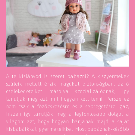
A te kislányod is szeret babázni? A kisgyermekek
szüleik mellett érzik magukat biztonságban, az ő
cselekedeteiket másolva szocializálódnak, így
tanulják meg azt, mit hogyan kell tenni. Persze ez
nem csak a főzőcskézésre és a sepregetésre igaz,
hiszen így tanulják meg a legfontosabb dolgot a
világon: azt, hogy hogyan bánjanak majd a saját
kisbabáikkal, gyermekeikkel. Most babáznak-később